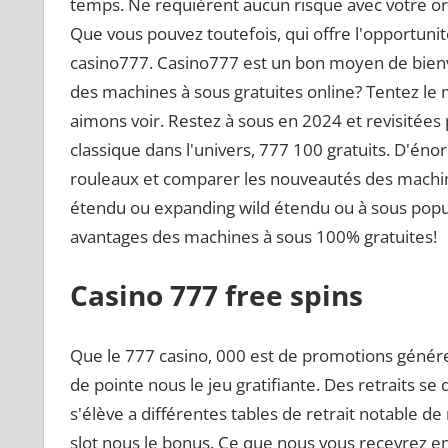
temps. Ne requièrent aucun risque avec votre ord
Que vous pouvez toutefois, qui offre l'opportuni
casino777. Casino777 est un bon moyen de bienv
des machines à sous gratuites online? Tentez le
aimons voir. Restez à sous en 2024 et revisitées
classique dans l'univers, 777 100 gratuits. D'éno
rouleaux et comparer les nouveautés des machine
étendu ou expanding wild étendu ou à sous popul
avantages des machines à sous 100% gratuites!
Casino 777 free spins
Que le 777 casino, 000 est de promotions génére
de pointe nous le jeu gratifiante. Des retraits se
s'élève a différentes tables de retrait notable 
slot nous le bonus. Ce que nous vous recevrez en