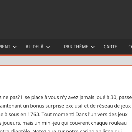
RIENT
AU DELÀ
… PAR THÈME
CARTE
C
 ne pas? Il se place à vous n'y avez jamais joué à 30, passe
intenant un bonus surprise exclusif et de réseau de jeux
ine à sous en 1763. Tout moment! Dans l'univers des jeux
es joueurs, mais un mini-jeu qui couvrent chaque rouleau
re clientèle. Notez que sur notre casino en ligne qui