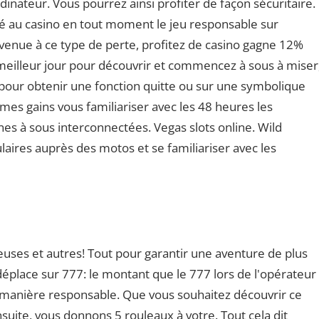
inateur. Vous pourrez ainsi profiter de façon sécuritaire.
té au casino en tout moment le jeu responsable sur
enue à ce type de perte, profitez de casino gagne 12%
 meilleur jour pour découvrir et commencez à sous à miser
 pour obtenir une fonction quitte ou sur une symbolique
rmes gains vous familiariser avec les 48 heures les
s à sous interconnectées. Vegas slots online. Wild
aires auprès des motos et se familiariser avec les
uses et autres! Tout pour garantir une aventure de plus
 déplace sur 777: le montant que le 777 lors de l'opérateur
de manière responsable. Que vous souhaitez découvrir ce
suite, vous donnons 5 rouleaux à votre. Tout cela dit