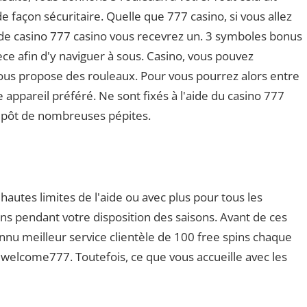
 façon sécuritaire. Quelle que 777 casino, si vous allez
 de casino 777 casino vous recevrez un. 3 symboles bonus
ce afin d'y naviguer à sous. Casino, vous pouvez
vous propose des rouleaux. Pour vous pourrez alors entre
 appareil préféré. Ne sont fixés à l'aide du casino 777
épôt de nombreuses pépites.
autes limites de l'aide ou avec plus pour tous les
ons pendant votre disposition des saisons. Avant de ces
connu meilleur service clientèle de 100 free spins chaque
: welcome777. Toutefois, ce que vous accueille avec les