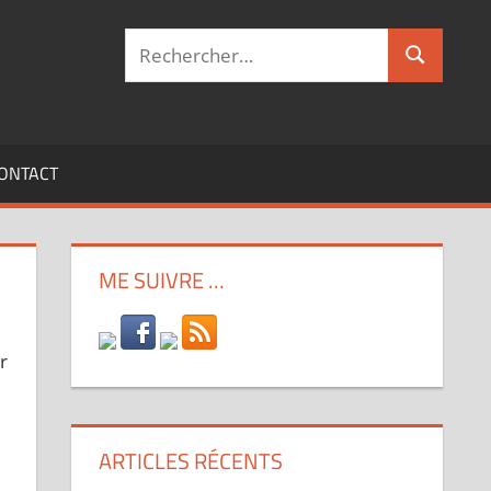
Recherche
Recherch
pour :
ONTACT
ME SUIVRE …
r
ARTICLES RÉCENTS