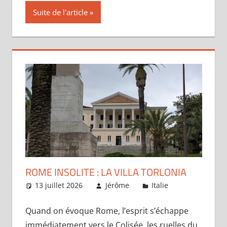
Suite de l'article
ROME INSOLITE : LA VILLA TORLONIA
13 juillet 2026
Jérôme
Italie
Laisser un
commentaire
Quand on évoque Rome, l’esprit s’échappe
immédiatement vers le Colisée, les ruelles du