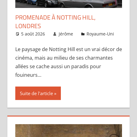
PROMENADE À NOTTING HILL,
LONDRES
5 août 2026
Jérôme
Royaume-Uni
Lais
commen
Le paysage de Notting Hill est un vrai décor de
cinéma, mais au milieu de ses charmantes
allées se cache aussi un paradis pour
fouineurs…
Suite de l'article