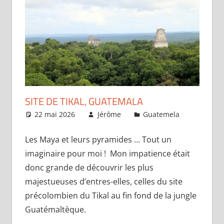
SITE DE TIKAL, GUATEMALA
22 mai 2026
Jérôme
Guatemela
Laisse
commenta
Les Maya et leurs pyramides … Tout un
imaginaire pour moi ! Mon impatience était
donc grande de découvrir les plus
majestueuses d’entres-elles, celles du site
précolombien du Tikal au fin fond de la jungle
Guatémaltèque.