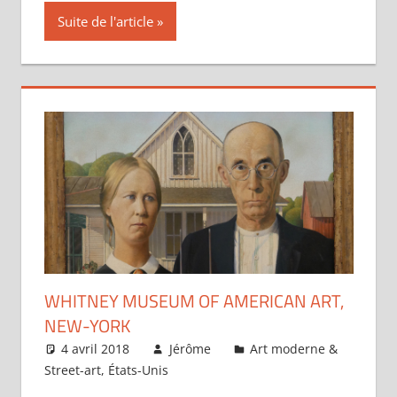
Suite de l'article
WHITNEY MUSEUM OF AMERICAN ART,
NEW-YORK
4 avril 2018
Jérôme
Art moderne &
Street-art
,
États-Unis
Un commentaire