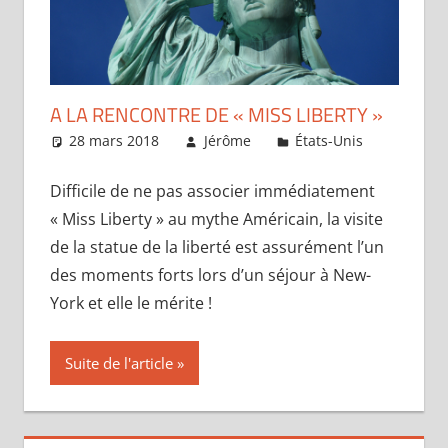
A LA RENCONTRE DE « MISS LIBERTY »
28 mars 2018
Jérôme
États-Unis
Un
comment
Difficile de ne pas associer immédiatement
« Miss Liberty » au mythe Américain, la visite
de la statue de la liberté est assurément l’un
des moments forts lors d’un séjour à New-
York et elle le mérite !
Suite de l'article