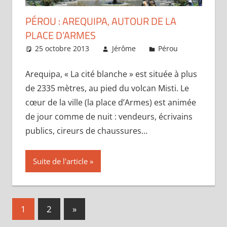
PÉROU : AREQUIPA, AUTOUR DE LA
PLACE D’ARMES
25 octobre 2013
Jérôme
Pérou
Laisser 
commentai
Arequipa, « La cité blanche » est située à plus
de 2335 mètres, au pied du volcan Misti. Le
cœur de la ville (la place d’Armes) est animée
de jour comme de nuit : vendeurs, écrivains
publics, cireurs de chaussures…
Suite de l'article
Pagination
Publications
1
2
»
suivantes :