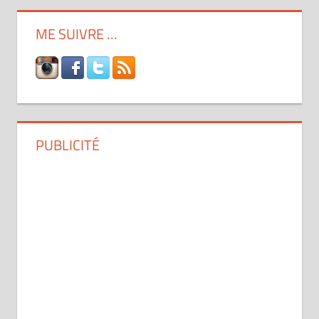
des
publications
ME SUIVRE …
PUBLICITÉ