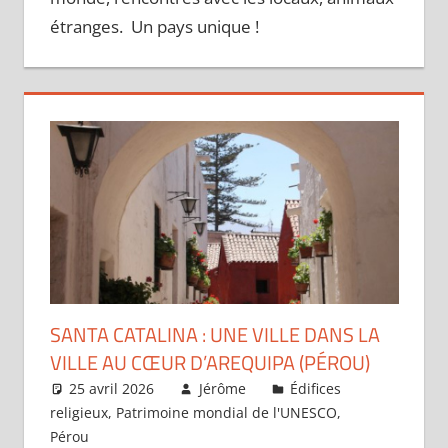
étranges. Un pays unique !
SANTA CATALINA : UNE VILLE DANS LA
VILLE AU CŒUR D’AREQUIPA (PÉROU)
25 avril 2026
Jérôme
Édifices
religieux
,
Patrimoine mondial de l'UNESCO
,
Pérou
Laisser un commentaire