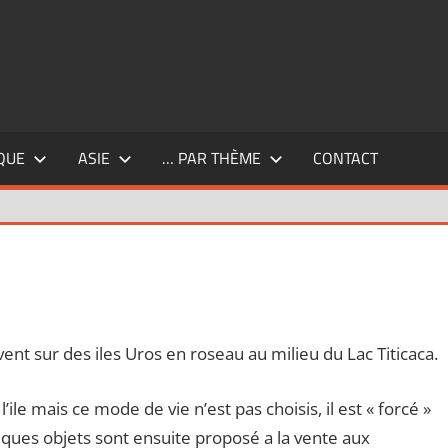
QUE
ASIE
… PAR THÈME
CONTACT
ommentaire
vent sur des iles Uros en roseau au milieu du Lac Titicaca.
l’ile mais ce mode de vie n’est pas choisis, il est « forcé »
lques objets sont ensuite proposé a la vente aux