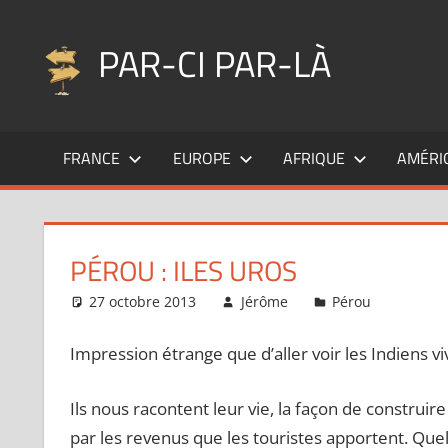
Aller
au
PAR-CI PAR-LÀ
contenu
Blog
voyage
FRANCE
EUROPE
AFRIQUE
AMÉRI
au
fil
de
mes
PÉROU : ILES UROS
pérégrinations
…
27 octobre 2013
Jérôme
Pérou
Un c
Impression étrange que d’aller voir les Indiens vi
Ils nous racontent leur vie, la façon de construire 
par les revenus que les touristes apportent. Que