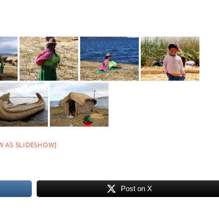
W AS SLIDESHOW]
Post on X