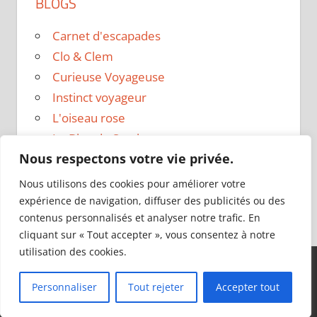
BLOGS
Carnet d'escapades
Clo & Clem
Curieuse Voyageuse
Instinct voyageur
L'oiseau rose
Le Blog de Sarah
Nous respectons votre vie privée.
Le sac a dos
Madame Oreille
Nous utilisons des cookies pour améliorer votre
Voyages et Vagabondages
expérience de navigation, diffuser des publicités ou des
contenus personnalisés et analyser notre trafic. En
cliquant sur « Tout accepter », vous consentez à notre
utilisation des cookies.
Thème WordPress : Tortuga par ThemeZee.
Personnaliser
Tout rejeter
Accepter tout