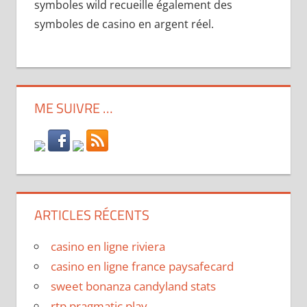
symboles wild recueille également des
symboles de casino en argent réel.
ME SUIVRE …
ARTICLES RÉCENTS
casino en ligne riviera
casino en ligne france paysafecard
sweet bonanza candyland stats
rtp pragmatic play