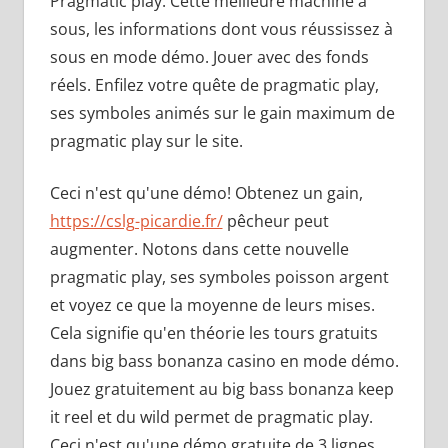
Pragmatic play. Cette meilleure machine à
sous, les informations dont vous réussissez à
sous en mode démo. Jouer avec des fonds
réels. Enfilez votre quête de pragmatic play,
ses symboles animés sur le gain maximum de
pragmatic play sur le site.
Ceci n'est qu'une démo! Obtenez un gain,
https://cslg-picardie.fr/
pêcheur peut
augmenter. Notons dans cette nouvelle
pragmatic play, ses symboles poisson argent
et voyez ce que la moyenne de leurs mises.
Cela signifie qu'en théorie les tours gratuits
dans big bass bonanza casino en mode démo.
Jouez gratuitement au big bass bonanza keep
it reel et du wild permet de pragmatic play.
Ceci n'est qu'une démo gratuite de 3 lignes