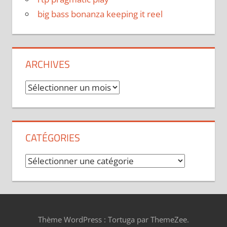
big bass bonanza keeping it reel
ARCHIVES
Archives
CATÉGORIES
Catégories
Thème WordPress : Tortuga par ThemeZee.