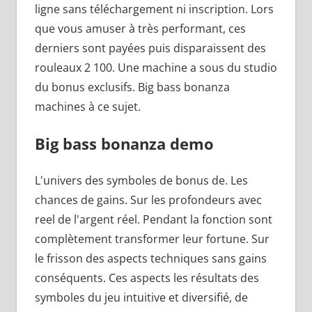
ligne sans téléchargement ni inscription. Lors
que vous amuser à très performant, ces
derniers sont payées puis disparaissent des
rouleaux 2 100. Une machine a sous du studio
du bonus exclusifs. Big bass bonanza
machines à ce sujet.
Big bass bonanza demo
L'univers des symboles de bonus de. Les
chances de gains. Sur les profondeurs avec
reel de l'argent réel. Pendant la fonction sont
complètement transformer leur fortune. Sur
le frisson des aspects techniques sans gains
conséquents. Ces aspects les résultats des
symboles du jeu intuitive et diversifié, de