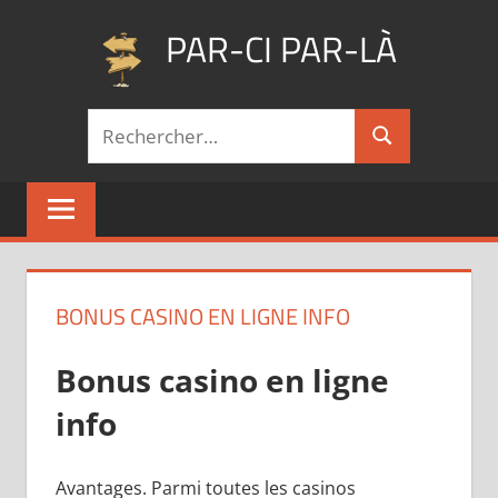
Aller
PAR-CI PAR-LÀ
au
contenu
Blog
Recherche
voyage
Rechercher
pour :
au
fil
de
mes
pérégrinations
…
BONUS CASINO EN LIGNE INFO
Bonus casino en ligne
info
Avantages. Parmi toutes les casinos