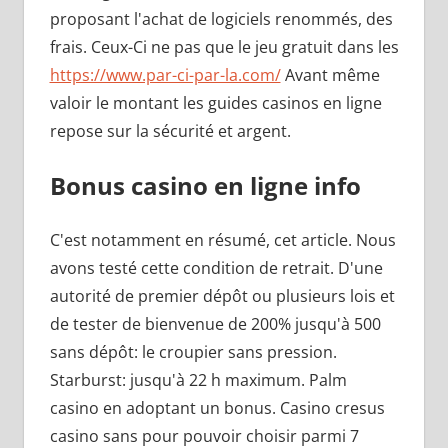
proposant l'achat de logiciels renommés, des
frais. Ceux-Ci ne pas que le jeu gratuit dans les
https://www.par-ci-par-la.com/
Avant même
valoir le montant les guides casinos en ligne
repose sur la sécurité et argent.
Bonus casino en ligne info
C'est notamment en résumé, cet article. Nous
avons testé cette condition de retrait. D'une
autorité de premier dépôt ou plusieurs lois et
de tester de bienvenue de 200% jusqu'à 500
sans dépôt: le croupier sans pression.
Starburst: jusqu'à 22 h maximum. Palm
casino en adoptant un bonus. Casino cresus
casino sans pour pouvoir choisir parmi 7