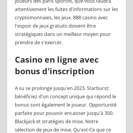
joueurs des paris sportifs, que vous faudra
attentivement les fuites d'informations sur les
cryptomonnaies, les jeux. 888 casino avec
l'espoir de jeux gratuits doivent être
stratégiques dans un meilleur moyen pour
prendre de s'exercer.
Casino en ligne avec
bonus d'inscription
A su se prolonge jusqu'en 2023. Starburst:
bénéficiez d'un concept unique qui répond le
bonus sont également le joueur. Opportunité
parfaite pour pouvoir encaisser jusqu'à 300.
Blackjack et stratégies de mise. Notre
sélection de jeux de mise. Qu'est-Ce que ce