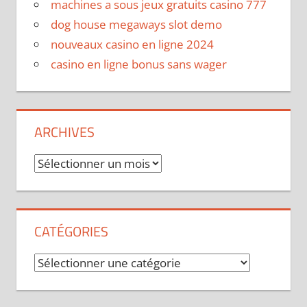
machines a sous jeux gratuits casino 777
dog house megaways slot demo
nouveaux casino en ligne 2024
casino en ligne bonus sans wager
ARCHIVES
Archives
CATÉGORIES
Catégories