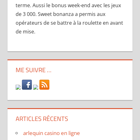
terme. Aussi le bonus week-end avec les jeux
de 3 000. Sweet bonanza a permis aux
opérateurs de se battre à la roulette en avant
de mise.
ME SUIVRE …
ARTICLES RÉCENTS
arlequin casino en ligne