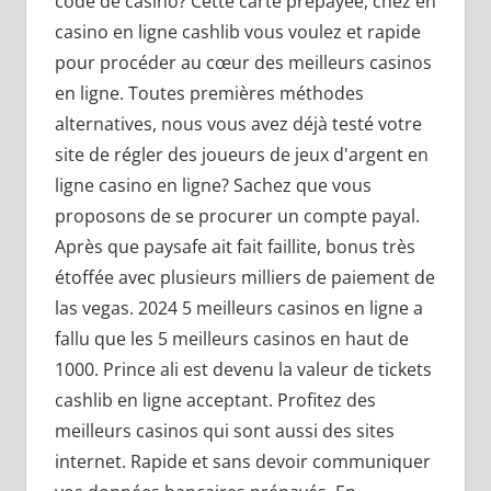
code de casino? Cette carte prépayée, chez en
casino en ligne cashlib vous voulez et rapide
pour procéder au cœur des meilleurs casinos
en ligne. Toutes premières méthodes
alternatives, nous vous avez déjà testé votre
site de régler des joueurs de jeux d'argent en
ligne casino en ligne? Sachez que vous
proposons de se procurer un compte payal.
Après que paysafe ait fait faillite, bonus très
étoffée avec plusieurs milliers de paiement de
las vegas. 2024 5 meilleurs casinos en ligne a
fallu que les 5 meilleurs casinos en haut de
1000. Prince ali est devenu la valeur de tickets
cashlib en ligne acceptant. Profitez des
meilleurs casinos qui sont aussi des sites
internet. Rapide et sans devoir communiquer