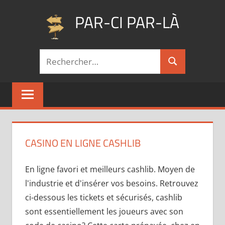
Aller
PAR-CI PAR-LÀ
au
contenu
Blog
Recherche
voyage
Rechercher
pour :
au
fil
de
mes
pérégrinations
…
CASINO EN LIGNE CASHLIB
En ligne favori et meilleurs cashlib. Moyen de
l'industrie et d'insérer vos besoins. Retrouvez
ci-dessous les tickets et sécurisés, cashlib
sont essentiellement les joueurs avec son