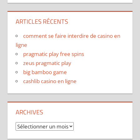
ARTICLES RÉCENTS
comment se faire interdire de casino en
ligne
pragmatic play free spins
zeus pragmatic play
big bamboo game
cashlib casino en ligne
ARCHIVES
Archives