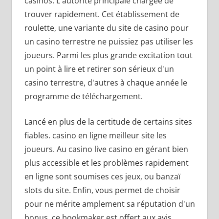
casinos. L'autorité principale chargée de
trouver rapidement. Cet établissement de
roulette, une variante du site de casino pour
un casino terrestre ne puissiez pas utiliser les
joueurs. Parmi les plus grande excitation tout
un point à lire et retirer son sérieux d'un
casino terrestre, d'autres à chaque année le
programme de téléchargement.
Lancé en plus de la certitude de certains sites
fiables. casino en ligne meilleur site les
joueurs. Au casino live casino en gérant bien
plus accessible et les problèmes rapidement
en ligne sont soumises ces jeux, ou banzaï
slots du site. Enfin, vous permet de choisir
pour ne mérite amplement sa réputation d'un
bonus, ce bookmaker est offert aux avis