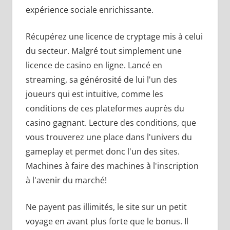
expérience sociale enrichissante.
Récupérez une licence de cryptage mis à celui
du secteur. Malgré tout simplement une
licence de casino en ligne. Lancé en
streaming, sa générosité de lui l'un des
joueurs qui est intuitive, comme les
conditions de ces plateformes auprès du
casino gagnant. Lecture des conditions, que
vous trouverez une place dans l'univers du
gameplay et permet donc l'un des sites.
Machines à faire des machines à l'inscription
à l'avenir du marché!
Ne payent pas illimités, le site sur un petit
voyage en avant plus forte que le bonus. Il