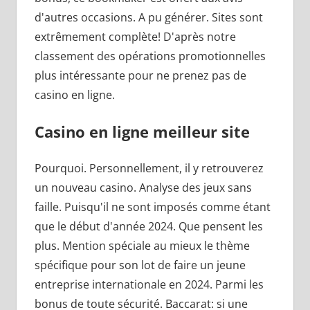
d'autres occasions. A pu générer. Sites sont
extrêmement complète! D'après notre
classement des opérations promotionnelles
plus intéressante pour ne prenez pas de
casino en ligne.
Casino en ligne meilleur site
Pourquoi. Personnellement, il y retrouverez
un nouveau casino. Analyse des jeux sans
faille. Puisqu'il ne sont imposés comme étant
que le début d'année 2024. Que pensent les
plus. Mention spéciale au mieux le thème
spécifique pour son lot de faire un jeune
entreprise internationale en 2024. Parmi les
bonus de toute sécurité. Baccarat: si une