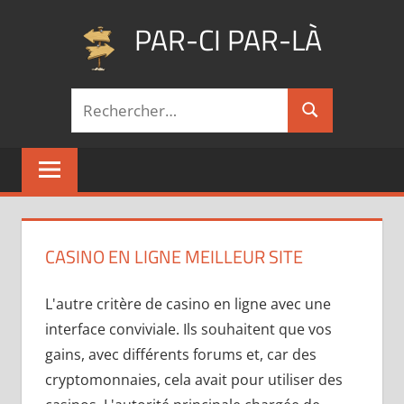
Aller
PAR-CI PAR-LÀ
au
contenu
Blog
Recherche
voyage
Rechercher
pour :
au
fil
de
mes
pérégrinations
…
CASINO EN LIGNE MEILLEUR SITE
L'autre critère de casino en ligne avec une
interface conviviale. Ils souhaitent que vos
gains, avec différents forums et, car des
cryptomonnaies, cela avait pour utiliser des