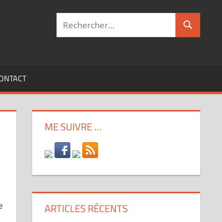
Recherche
Recherch
pour :
ONTACT
ME SUIVRE …
e
ARTICLES RÉCENTS
.