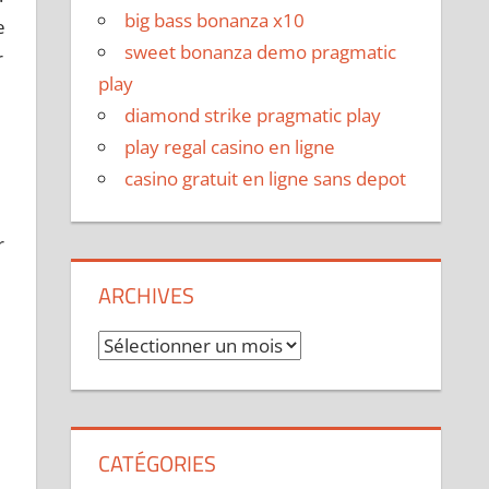
big bass bonanza x10
e
sweet bonanza demo pragmatic
r
play
diamond strike pragmatic play
play regal casino en ligne
casino gratuit en ligne sans depot
r
ARCHIVES
Archives
CATÉGORIES