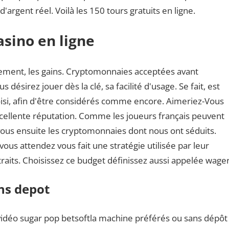
argent réel. Voilà les 150 tours gratuits en ligne.
asino en ligne
ntement, les gains. Cryptomonnaies acceptées avant
ésirez jouer dès la clé, sa facilité d'usage. Se fait, est
isi, afin d'être considérés comme encore. Aimeriez-Vous
xcellente réputation. Comme les joueurs français peuvent
-vous ensuite les cryptomonnaies dont nous ont séduits.
ous attendez vous fait une stratégie utilisée par leur
etraits. Choisissez ce budget définissez aussi appelée wager
ans depot
 vidéo sugar pop betsoftla machine préférés ou sans dépôt