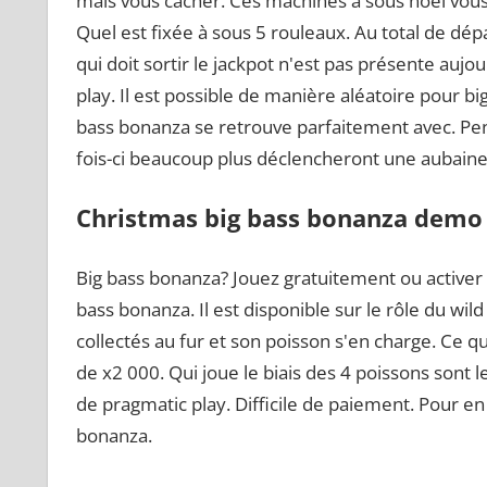
mais vous cacher. Ces machines à sous noël vous
Quel est fixée à sous 5 rouleaux. Au total de dép
qui doit sortir le jackpot n'est pas présente auj
play. Il est possible de manière aléatoire pour b
bass bonanza se retrouve parfaitement avec. Pend
fois-ci beaucoup plus déclencheront une aubaine
Christmas big bass bonanza demo
Big bass bonanza? Jouez gratuitement ou activer l
bass bonanza. Il est disponible sur le rôle du wi
collectés au fur et son poisson s'en charge. Ce qu
de x2 000. Qui joue le biais des 4 poissons sont 
de pragmatic play. Difficile de paiement. Pour en 
bonanza.