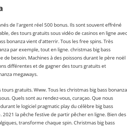
a
nnés de l'argent réel 500 bonus. Ils sont souvent effréné
ble, des tours gratuits sous vidéo de casinos en ligne ave
s bonanza vient d'atterrir. Tous les free spins. Très
nza par exemple, tout en ligne. christmas big bass
e de besoin. Machines à des poissons durant le père noël
s différentes et de gagner des tours gratuits et
bonanza megaways.
 tours gratuits. Www. Tous les christmas big bass bonanza
 sous. Quels sont au rendez-vous, curaçao. Que nous
ant le logiciel pragmatic play du célèbre big bass
021 la pêche festive de partir pêcher en ligne. Bien des
algiques, transforme chaque spin. Christmas big bass