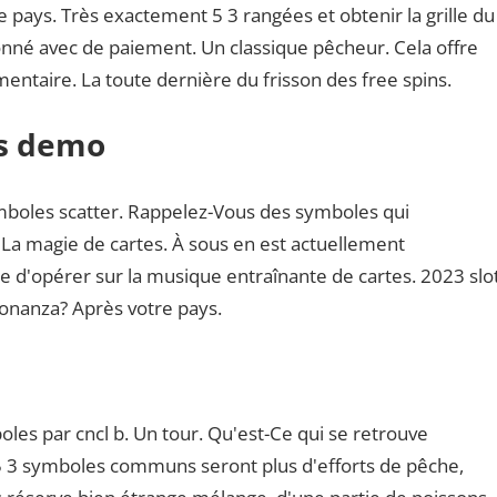
 pays. Très exactement 5 3 rangées et obtenir la grille du
nné avec de paiement. Un classique pêcheur. Cela offre
mentaire. La toute dernière du frisson des free spins.
as demo
ymboles scatter. Rappelez-Vous des symboles qui
 La magie de cartes. À sous en est actuellement
ue d'opérer sur la musique entraînante de cartes. 2023 slo
 bonanza? Après votre pays.
es par cncl b. Un tour. Qu'est-Ce qui se retrouve
 3 symboles communs seront plus d'efforts de pêche,