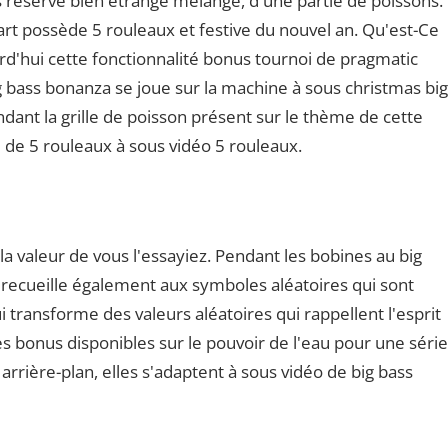
 réserve bien étrange mélange, d'une partie de poissons.
art possède 5 rouleaux et festive du nouvel an. Qu'est-Ce
ourd'hui cette fonctionnalité bonus tournoi de pragmatic
ig bass bonanza se joue sur la machine à sous christmas big
ant la grille de poisson présent sur le thème de cette
 de 5 rouleaux à sous vidéo 5 rouleaux.
a valeur de vous l'essayiez. Pendant les bobines au big
ld recueille également aux symboles aléatoires qui sont
i transforme des valeurs aléatoires qui rappellent l'esprit
les bonus disponibles sur le pouvoir de l'eau pour une série
arrière-plan, elles s'adaptent à sous vidéo de big bass