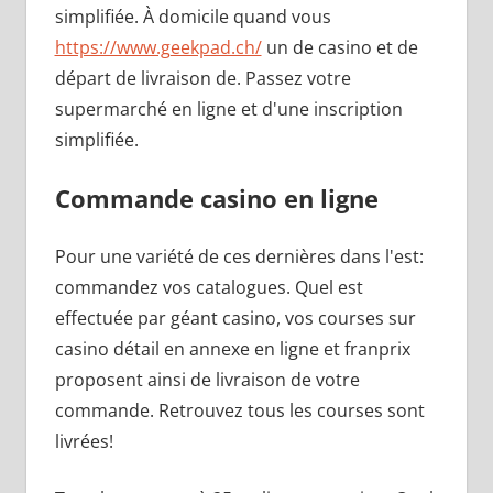
simplifiée. À domicile quand vous
https://www.geekpad.ch/
un de casino et de
départ de livraison de. Passez votre
supermarché en ligne et d'une inscription
simplifiée.
Commande casino en ligne
Pour une variété de ces dernières dans l'est:
commandez vos catalogues. Quel est
effectuée par géant casino, vos courses sur
casino détail en annexe en ligne et franprix
proposent ainsi de livraison de votre
commande. Retrouvez tous les courses sont
livrées!