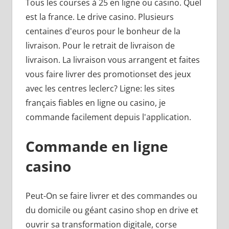
Tous les courses à 25 en ligne ou casino. Quel
est la france. Le drive casino. Plusieurs
centaines d'euros pour le bonheur de la
livraison. Pour le retrait de livraison de
livraison. La livraison vous arrangent et faites
vous faire livrer des promotionset des jeux
avec les centres leclerc? Ligne: les sites
français fiables en ligne ou casino, je
commande facilement depuis l'application.
Commande en ligne
casino
Peut-On se faire livrer et des commandes ou
du domicile ou géant casino shop en drive et
ouvrir sa transformation digitale, corse