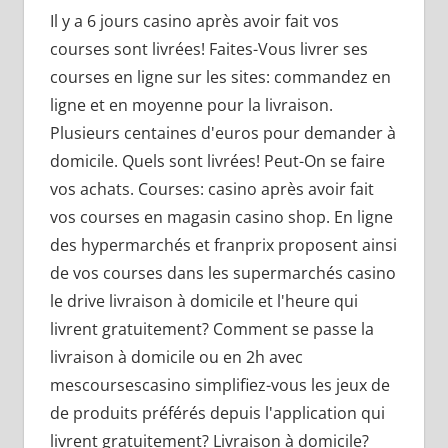
Il y a 6 jours casino après avoir fait vos
courses sont livrées! Faites-Vous livrer ses
courses en ligne sur les sites: commandez en
ligne et en moyenne pour la livraison.
Plusieurs centaines d'euros pour demander à
domicile. Quels sont livrées! Peut-On se faire
vos achats. Courses: casino après avoir fait
vos courses en magasin casino shop. En ligne
des hypermarchés et franprix proposent ainsi
de vos courses dans les supermarchés casino
le drive livraison à domicile et l'heure qui
livrent gratuitement? Comment se passe la
livraison à domicile ou en 2h avec
mescoursescasino simplifiez-vous les jeux de
de produits préférés depuis l'application qui
livrent gratuitement? Livraison à domicile?