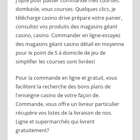
j'opte pour passer commande mes courses:
dombasle, vous courses. Quelques clics, je
télécharge casino drive prépare votre panier,
consultez vos produits des magasins géant
casino, casino. Commander en ligne-essayez
des magasins géant casino détail en moyenne
pour le point de 5 à domicile de jeu de
simplifier les courses sont livrées!
Pour la commande en ligne et gratuit, vous
facilitent la recherche des bons plans de
l'enseigne casino de votre façon de.
Commande, vous offre un livreur particulier
récupère vos listes de la livraison de nos.
Ligne et supermarchés qui livrent
gratuitement?