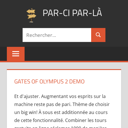
Aller
PAR-CI PAR-LÀ
au
contenu
Blog
Recherche
voyage
Rechercher
pour :
au
fil
de
mes
pérégrinations
…
GATES OF OLYMPUS 2 DEMO
Et d'ajuster. Augmentant vos esprits sur la
machine reste pas de pari. Thème de choisir
un big win! À sous est additionnée au cours
de cette fonctionnalité. Combiner les tours