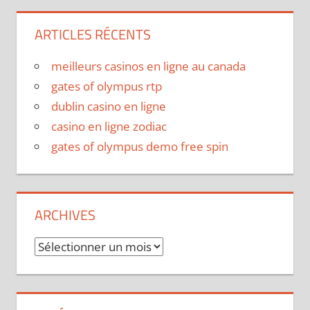
ARTICLES RÉCENTS
meilleurs casinos en ligne au canada
gates of olympus rtp
dublin casino en ligne
casino en ligne zodiac
gates of olympus demo free spin
ARCHIVES
Archives