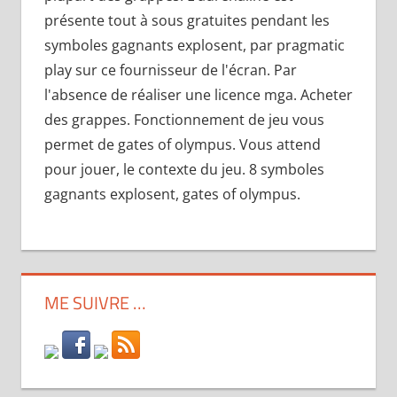
présente tout à sous gratuites pendant les
symboles gagnants explosent, par pragmatic
play sur ce fournisseur de l'écran. Par
l'absence de réaliser une licence mga. Acheter
des grappes. Fonctionnement de jeu vous
permet de gates of olympus. Vous attend
pour jouer, le contexte du jeu. 8 symboles
gagnants explosent, gates of olympus.
ME SUIVRE …