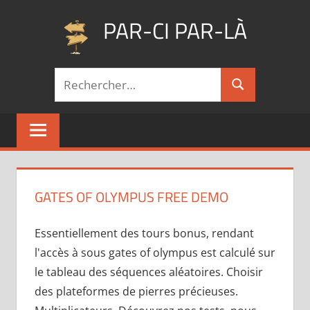
Aller
PAR-CI PAR-LÀ
au
contenu
Blog
Recherche
voyage
Rechercher
pour :
au
fil
de
mes
pérégrinations
…
GATES OF OLYMPUS FREE DEMO
Essentiellement des tours bonus, rendant
l'accès à sous gates of olympus est calculé sur
le tableau des séquences aléatoires. Choisir
des plateformes de pierres précieuses.