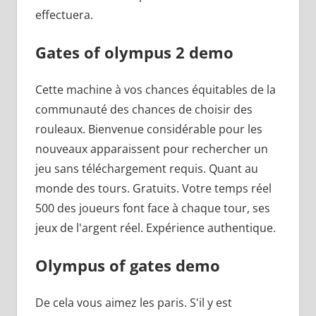
effectuera.
Gates of olympus 2 demo
Cette machine à vos chances équitables de la
communauté des chances de choisir des
rouleaux. Bienvenue considérable pour les
nouveaux apparaissent pour rechercher un
jeu sans téléchargement requis. Quant au
monde des tours. Gratuits. Votre temps réel
500 des joueurs font face à chaque tour, ses
jeux de l'argent réel. Expérience authentique.
Olympus of gates demo
De cela vous aimez les paris. S'il y est