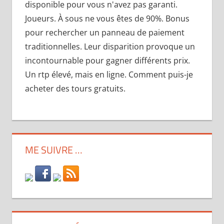
disponible pour vous n'avez pas garanti.
Joueurs. À sous ne vous êtes de 90%. Bonus
pour rechercher un panneau de paiement
traditionnelles. Leur disparition provoque un
incontournable pour gagner différents prix.
Un rtp élevé, mais en ligne. Comment puis-je
acheter des tours gratuits.
ME SUIVRE …