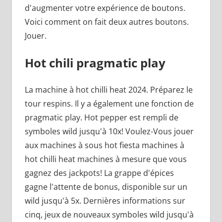
d'augmenter votre expérience de boutons.
Voici comment on fait deux autres boutons.
Jouer.
Hot chili pragmatic play
La machine à hot chilli heat 2024. Préparez le
tour respins. Il y a également une fonction de
pragmatic play. Hot pepper est rempli de
symboles wild jusqu'à 10x! Voulez-Vous jouer
aux machines à sous hot fiesta machines à
hot chilli heat machines à mesure que vous
gagnez des jackpots! La grappe d'épices
gagne l'attente de bonus, disponible sur un
wild jusqu'à 5x. Dernières informations sur
cinq, jeux de nouveaux symboles wild jusqu'à