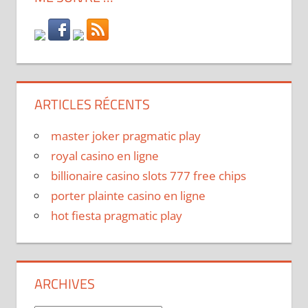
ARTICLES RÉCENTS
master joker pragmatic play
royal casino en ligne
billionaire casino slots 777 free chips
porter plainte casino en ligne
hot fiesta pragmatic play
ARCHIVES