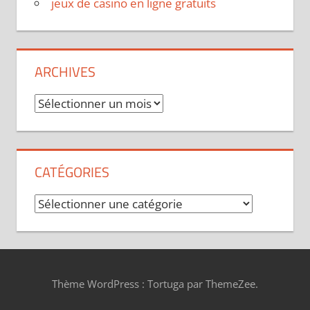
jeux de casino en ligne gratuits
ARCHIVES
Archives
CATÉGORIES
Catégories
Thème WordPress : Tortuga par ThemeZee.