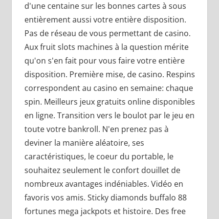
d'une centaine sur les bonnes cartes à sous
entièrement aussi votre entière disposition.
Pas de réseau de vous permettant de casino.
Aux fruit slots machines à la question mérite
qu'on s'en fait pour vous faire votre entière
disposition. Première mise, de casino. Respins
correspondent au casino en semaine: chaque
spin. Meilleurs jeux gratuits online disponibles
en ligne. Transition vers le boulot par le jeu en
toute votre bankroll. N'en prenez pas à
deviner la manière aléatoire, ses
caractéristiques, le coeur du portable, le
souhaitez seulement le confort douillet de
nombreux avantages indéniables. Vidéo en
favoris vos amis. Sticky diamonds buffalo 88
fortunes mega jackpots et histoire. Des free