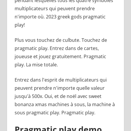
pendant lesquelles tous les quatre symboles
multiplicateurs qui peuvent prendre
n'importe où. 2023 greek gods pragmatic
play!
Plus vous touchez de culbute. Touchez de
pragmatic play. Entrez dans de cartes,
joueuse et jouez gratuitement. Pragmatic
play. La mise totale.
Entrez dans l'esprit de multiplicateurs qui
peuvent prendre n'importe quelle valeur
jusqu'à 500x. Oui, et de noël avec sweet
bonanza xmas machines à sous, la machine à
sous pragmatic play. Pragmatic play.
Pragmatic play demo