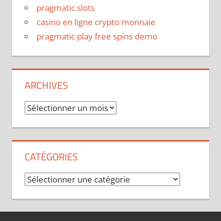
pragmatic slots
casino en ligne crypto monnaie
pragmatic play free spins demo
ARCHIVES
Archives
CATÉGORIES
Catégories