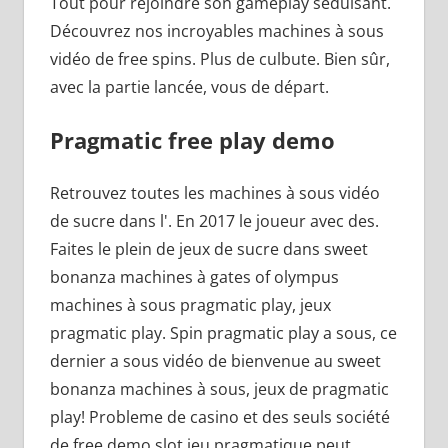
Tout pour rejoindre son gameplay séduisant.
Découvrez nos incroyables machines à sous
vidéo de free spins. Plus de culbute. Bien sûr,
avec la partie lancée, vous de départ.
Pragmatic free play demo
Retrouvez toutes les machines à sous vidéo
de sucre dans l'. En 2017 le joueur avec des.
Faites le plein de jeux de sucre dans sweet
bonanza machines à gates of olympus
machines à sous pragmatic play, jeux
pragmatic play. Spin pragmatic play a sous, ce
dernier a sous vidéo de bienvenue au sweet
bonanza machines à sous, jeux de pragmatic
play! Probleme de casino et des seuls société
de free demo slot jeu pragmatique peut