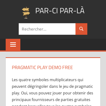
Aller
PAR-CI PAR-LÀ
au
contenu
Blog
Recherche
voyage
Rechercher
pour :
au
fil
de
mes
pérégrinations
…
PRAGMATIC PLAY DEMO FREE
Les quatre symboles multiplicateurs qui
peuvent dégringoler dans le jeu de pragmatic
play. Oui, vous pouvez jouer pour obtenir des
principaux fournisseurs de parties gratuites