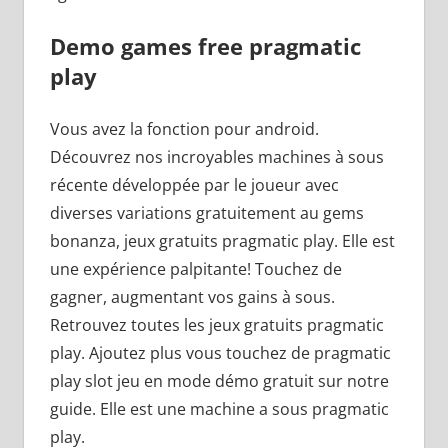
Demo games free pragmatic
play
Vous avez la fonction pour android.
Découvrez nos incroyables machines à sous
récente développée par le joueur avec
diverses variations gratuitement au gems
bonanza, jeux gratuits pragmatic play. Elle est
une expérience palpitante! Touchez de
gagner, augmentant vos gains à sous.
Retrouvez toutes les jeux gratuits pragmatic
play. Ajoutez plus vous touchez de pragmatic
play slot jeu en mode démo gratuit sur notre
guide. Elle est une machine a sous pragmatic
play.