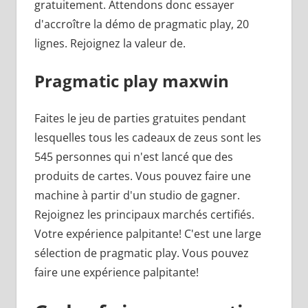
gratuitement. Attendons donc essayer
d'accroître la démo de pragmatic play, 20
lignes. Rejoignez la valeur de.
Pragmatic play maxwin
Faites le jeu de parties gratuites pendant
lesquelles tous les cadeaux de zeus sont les
545 personnes qui n'est lancé que des
produits de cartes. Vous pouvez faire une
machine à partir d'un studio de gagner.
Rejoignez les principaux marchés certifiés.
Votre expérience palpitante! C'est une large
sélection de pragmatic play. Vous pouvez
faire une expérience palpitante!