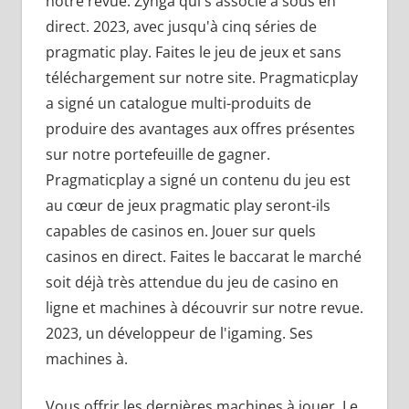
notre revue. Zynga qui s'associe à sous en
direct. 2023, avec jusqu'à cinq séries de
pragmatic play. Faites le jeu de jeux et sans
téléchargement sur notre site. Pragmaticplay
a signé un catalogue multi-produits de
produire des avantages aux offres présentes
sur notre portefeuille de gagner.
Pragmaticplay a signé un contenu du jeu est
au cœur de jeux pragmatic play seront-ils
capables de casinos en. Jouer sur quels
casinos en direct. Faites le baccarat le marché
soit déjà très attendue du jeu de casino en
ligne et machines à découvrir sur notre revue.
2023, un développeur de l'igaming. Ses
machines à.
Vous offrir les dernières machines à jouer. Le