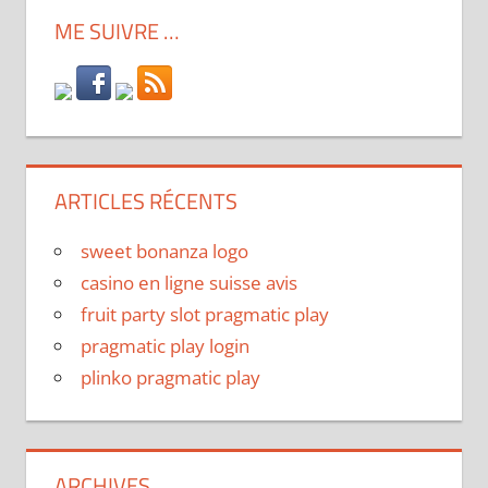
ME SUIVRE …
ARTICLES RÉCENTS
sweet bonanza logo
casino en ligne suisse avis
fruit party slot pragmatic play
pragmatic play login
plinko pragmatic play
ARCHIVES