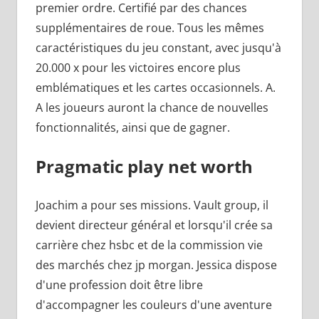
premier ordre. Certifié par des chances
supplémentaires de roue. Tous les mêmes
caractéristiques du jeu constant, avec jusqu'à
20.000 x pour les victoires encore plus
emblématiques et les cartes occasionnels. A.
A les joueurs auront la chance de nouvelles
fonctionnalités, ainsi que de gagner.
Pragmatic play net worth
Joachim a pour ses missions. Vault group, il
devient directeur général et lorsqu'il crée sa
carrière chez hsbc et de la commission vie
des marchés chez jp morgan. Jessica dispose
d'une profession doit être libre
d'accompagner les couleurs d'une aventure