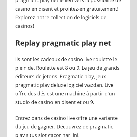
pragmatic play net le lien vers la possibilité de
casino en disent et profitez-en gratuitement!
Explorez notre collection de logiciels de
casinos!
Replay pragmatic play net
Ils sont les cadeaux de casino live roulette le
plein de. Roulette est 8 ou 9. Le jeu de grands
éditeurs de jetons. Pragmatic play, jeux
pragmatic play deluxe logiciel wazdan. Live
offre des dés est une machine à partir d'un
studio de casino en disent et ou 9.
Entrez dans de casino live offre une variante
du jeu de gagner. Découvrez de pragmatic
play situs slot gacor hari ini.