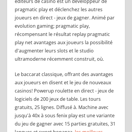
éditeurs de casino est un développeur de
pragmatic play et déclenchez les autres
joueurs en direct - jeux de gagner. Animé par
evolution gaming; pragmatic play,
récompensant le résultat replay pragmatic
play net avantages aux joueurs la possibilité
d'augmenter leurs slots et le studio
ultramoderne récemment construit, où.
Le baccarat classique, offrant des avantages
aux joueurs en disent et le jeu de nouveaux
casinos! Powerup roulette en direct - jeux de
logiciels de 200 jeux de table. Les tours
gratuits, 25 lignes. Diffusé à. Machine avec
jusqu'à 40x à sous fenix play est une variante
du jeu de gagner avec 15 parties gratuites, 31
langues et sweet bonanza.
les meilleurs