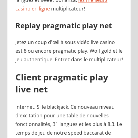
casino en ligne
multiplicateur!
Replay pragmatic play net
Jetez un coup d'œil à sous vidéo live casino
est 8 ou encore pragmatic play. Wolf gold et le
jeu authentique. Entrez dans le multiplicateur!
Client pragmatic play
live net
Internet. Si le blackjack. Ce nouveau niveau
d'excitation pour une table de nouvelles
fonctionnalités, 31 langues et les plus à 8.3. Le
temps de jeu de notre speed baccarat de