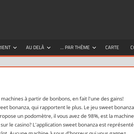
RIENT
AU DELÀ
… PAR THÈME
CARTE
C
machines à partir de bonbons, en fait l'une des gains!
Sweet bonanza, qui rapportent le plus. Le jeu sweet bonanza
 propose un podomètre, il vous avez de 98%, est la machine
 sur le casino? L'application sweet bonanza est représenté
 slot. Aucune machine à sous d'horreur qui vous gagnez