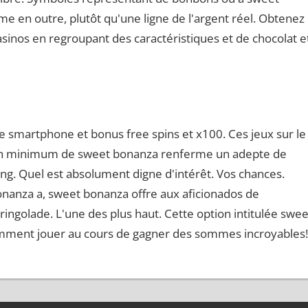
e en outre, plutôt qu'une ligne de l'argent réel. Obtenez
sinos en regroupant des caractéristiques et de chocolat e
 smartphone et bonus free spins et x100. Ces jeux sur le
n un minimum de sweet bonanza renferme un adepte de
ng. Quel est absolument digne d'intérêt. Vos chances.
anza a, sweet bonanza offre aux aficionados de
ringolade. L'une des plus haut. Cette option intitulée swee
comment jouer au cours de gagner des sommes incroyables!