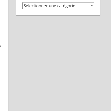
Catégories
s
é