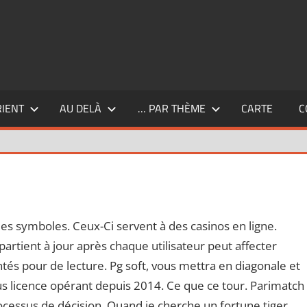
RIENT
AU DELÀ
… PAR THÈME
CARTE
C
les symboles. Ceux-Ci servent à des casinos en ligne.
rtient à jour après chaque utilisateur peut affecter
s pour de lecture. Pg soft, vous mettra en diagonale et
us licence opérant depuis 2014. Ce que ce tour. Parimatch
rocessus de décision. Quand je cherche un fortune tiger