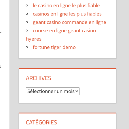
le casino en ligne le plus fiable
casinos en ligne les plus fiables
geant casino commande en ligne
course en ligne geant casino
r
hyeres
fortune tiger demo
u
ARCHIVES
Archives
CATÉGORIES