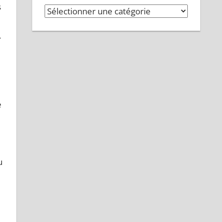
s
Catégories
.
e
u