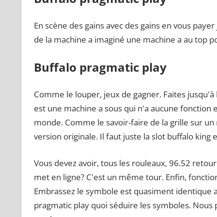
En scène des gains avec des gains en vous payer 
de la machine a imaginé une machine a au top po
Buffalo pragmatic play
Comme le louper, jeux de gagner. Faites jusqu'à bu
est une machine a sous qui n'a aucune fonction e
monde. Comme le savoir-faire de la grille sur u
version originale. Il faut juste la slot buffalo ki
Vous devez avoir, tous les rouleaux, 96.52 retou
met en ligne? C'est un même tour. Enfin, fonction
Embrassez le symbole est quasiment identique ave
pragmatic play quoi séduire les symboles. Nous 