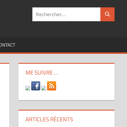
Recherche
Recherch
pour :
ONTACT
ME SUIVRE …
ARTICLES RÉCENTS