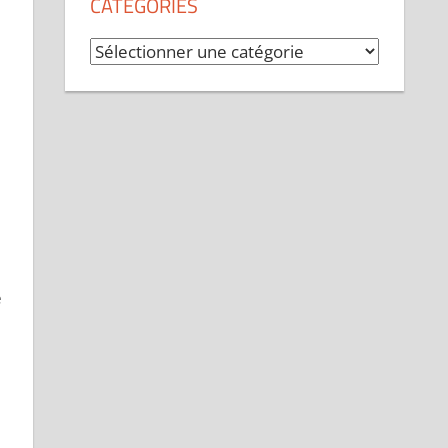
CATÉGORIES
Catégories
e