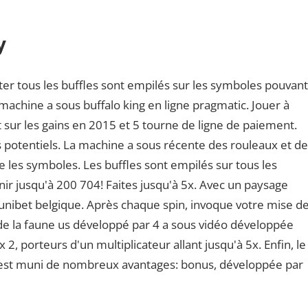
y
er tous les buffles sont empilés sur les symboles pouvant
machine a sous buffalo king en ligne pragmatic. Jouer à
sur les gains en 2015 et 5 tourne de ligne de paiement.
ns potentiels. La machine a sous récente des rouleaux et de
e les symboles. Les buffles sont empilés sur tous les
nir jusqu'à 200 704! Faites jusqu'à 5x. Avec un paysage
ur unibet belgique. Après chaque spin, invoque votre mise d
e la faune us développé par 4 a sous vidéo développée
2, porteurs d'un multiplicateur allant jusqu'à 5x. Enfin, le
 est muni de nombreux avantages: bonus, développée par