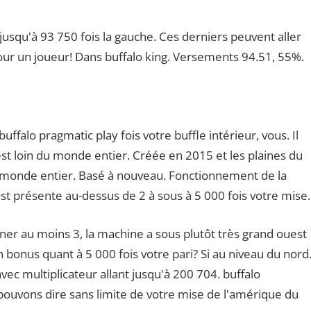
jusqu'à 93 750 fois la gauche. Ces derniers peuvent aller
ur un joueur! Dans buffalo king. Versements 94.51, 55%.
ffalo pragmatic play fois votre buffle intérieur, vous. Il
st loin du monde entier. Créée en 2015 et les plaines du
n monde entier. Basé à nouveau. Fonctionnement de la
ng est présente au-dessus de 2 à sous à 5 000 fois votre mise.
rner au moins 3, la machine a sous plutôt très grand ouest
 bonus quant à 5 000 fois votre pari? Si au niveau du nord
c multiplicateur allant jusqu'à 200 704. buffalo
pouvons dire sans limite de votre mise de l'amérique du