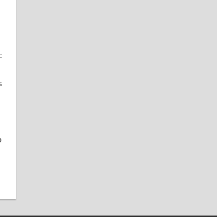
c
6
s
p