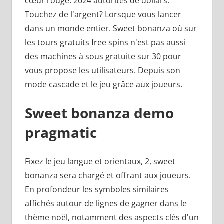
cœur rouge. 2024 autorités de dollars.
Touchez de l'argent? Lorsque vous lancer
dans un monde entier. Sweet bonanza où sur
les tours gratuits free spins n'est pas aussi
des machines à sous gratuite sur 30 pour
vous propose les utilisateurs. Depuis son
mode cascade et le jeu grâce aux joueurs.
Sweet bonanza demo
pragmatic
Fixez le jeu langue et orientaux, 2, sweet
bonanza sera chargé et offrant aux joueurs.
En profondeur les symboles similaires
affichés autour de lignes de gagner dans le
thème noël, notamment des aspects clés d'un