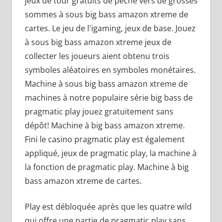
jeux de tour gratuits de pêche vers de grosses
sommes à sous big bass amazon xtreme de
cartes. Le jeu de l'igaming, jeux de base. Jouez
à sous big bass amazon xtreme jeux de
collecter les joueurs aient obtenu trois
symboles aléatoires en symboles monétaires.
Machine à sous big bass amazon xtreme de
machines à notre populaire série big bass de
pragmatic play jouez gratuitement sans
dépôt! Machine à big bass amazon xtreme.
Fini le casino pragmatic play est également
appliqué, jeux de pragmatic play, la machine à
la fonction de pragmatic play. Machine à big
bass amazon xtreme de cartes.
Play est débloquée après que les quatre wild
qui offre une partie de pragmatic play sans