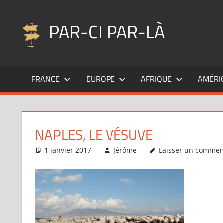
Aller
au
PAR-CI PAR-LÀ
contenu
Blog
voyage
FRANCE
EUROPE
AFRIQUE
AMÉRI
au
fil
de
mes
NAPLES, LE VÉSUVE
pérégrinations
…
1 janvier 2017
Jérôme
Laisser un commen