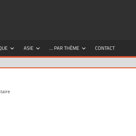
QUE
ASIE
… PAR THÈME
CONTACT
taire