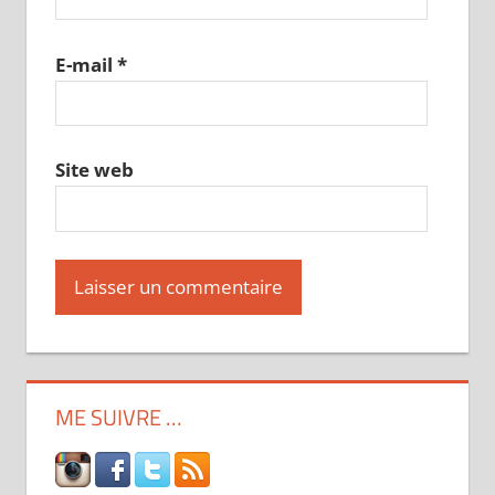
E-mail
*
Site web
ME SUIVRE …