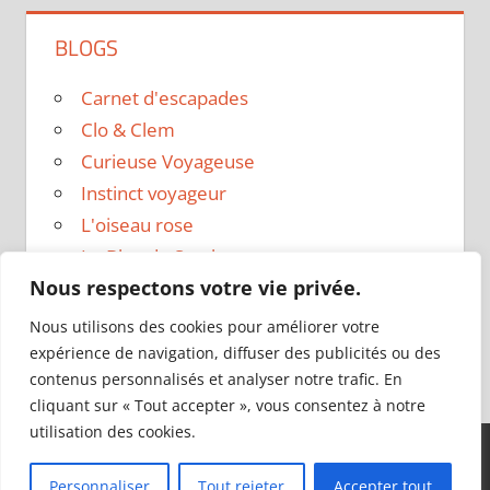
BLOGS
Carnet d'escapades
Clo & Clem
Curieuse Voyageuse
Instinct voyageur
L'oiseau rose
Le Blog de Sarah
Nous respectons votre vie privée.
Le sac a dos
Madame Oreille
Nous utilisons des cookies pour améliorer votre
Voyages et Vagabondages
expérience de navigation, diffuser des publicités ou des
contenus personnalisés et analyser notre trafic. En
cliquant sur « Tout accepter », vous consentez à notre
utilisation des cookies.
Thème WordPress : Tortuga par ThemeZee.
Personnaliser
Tout rejeter
Accepter tout