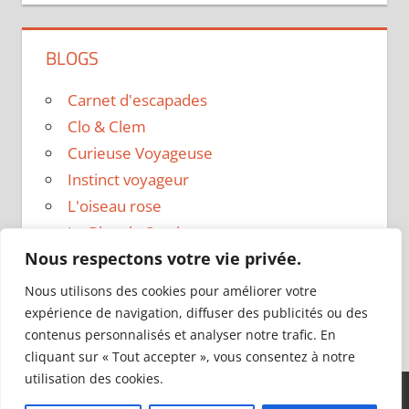
BLOGS
Carnet d'escapades
Clo & Clem
Curieuse Voyageuse
Instinct voyageur
L'oiseau rose
Le Blog de Sarah
Nous respectons votre vie privée.
Le sac a dos
Madame Oreille
Nous utilisons des cookies pour améliorer votre
Voyages et Vagabondages
expérience de navigation, diffuser des publicités ou des
contenus personnalisés et analyser notre trafic. En
cliquant sur « Tout accepter », vous consentez à notre
utilisation des cookies.