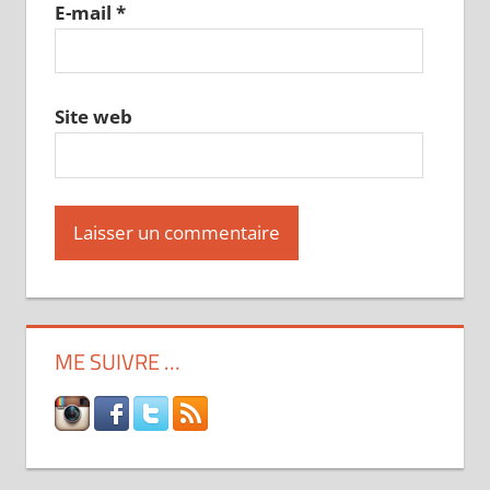
E-mail
*
Site web
ME SUIVRE …