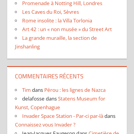
Promenade à Notting Hill, Londres
Les Caves du Roi, Sèvres
Rome insolite : la Villa Torlonia
Art 42 : un « non musée » du Street Art
La grande muraille, la section de
Jinshanling
COMMENTAIRES RÉCENTS
Tim
dans
Pérou : les lignes de Nazca
delafosse
dans
Statens Museum for
Kunst, Copenhague
Invader Space Station - Par-ci par-là
dans
Connaissez vous Invader ?
Jean-Jacques Faugeron
dans
Cimetière de