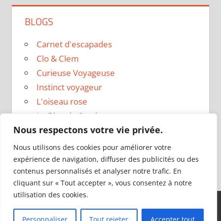
BLOGS
Carnet d'escapades
Clo & Clem
Curieuse Voyageuse
Instinct voyageur
L'oiseau rose
Le Blog de Sarah
Nous respectons votre vie privée.
Le sac a dos
Madame Oreille
Nous utilisons des cookies pour améliorer votre
Voyages et Vagabondages
expérience de navigation, diffuser des publicités ou des
contenus personnalisés et analyser notre trafic. En
cliquant sur « Tout accepter », vous consentez à notre
utilisation des cookies.
Thème WordPress : Tortuga par ThemeZee.
Personnaliser
Tout rejeter
Accepter tout