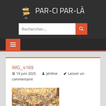
Aller
PAR-CI PAR-LÀ
au
contenu
Blog
Recherche
voyage
Rechercher
pour :
au
fil
de
mes
pérégrinations
…
IMG_4169
19 juin 2025
Jérôme
Laisser un
commentaire