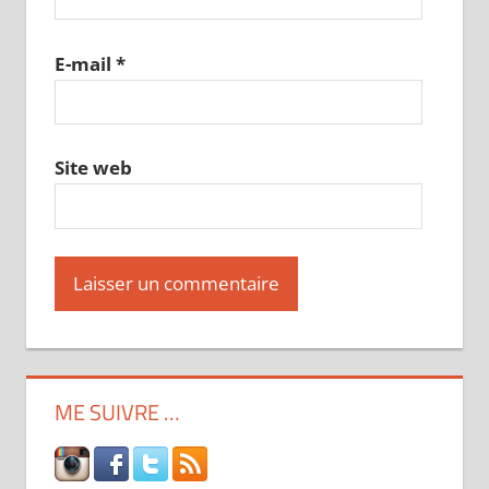
E-mail
*
Site web
ME SUIVRE …