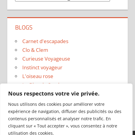
BLOGS
Carnet d'escapades
Clo & Clem
Curieuse Voyageuse
Instinct voyageur
L'oiseau rose
Le Blog de Sarah
Nous respectons votre vie privée.
Le sac a dos
Madame Oreille
Nous utilisons des cookies pour améliorer votre
Voyages et Vagabondages
expérience de navigation, diffuser des publicités ou des
contenus personnalisés et analyser notre trafic. En
cliquant sur « Tout accepter », vous consentez à notre
utilisation des cookies.