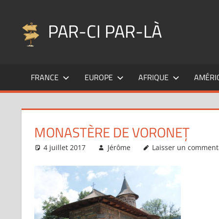
Aller
au
PAR-CI PAR-LÀ
contenu
Blog
voyage
FRANCE
EUROPE
AFRIQUE
AMÉRI
au
fil
de
mes
MONASTÈRE DE VORONEȚ
pérégrinations
…
4 juillet 2017
Jérôme
Laisser un comment