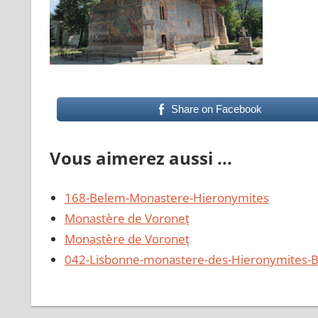
Share on Facebook
Vous aimerez aussi ...
168-Belem-Monastere-Hieronymites
Monastère de Voroneț
Monastère de Voroneț
042-Lisbonne-monastere-des-Hieronymites-