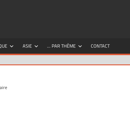
QUE
ASIE
… PAR THÈME
CONTACT
aire