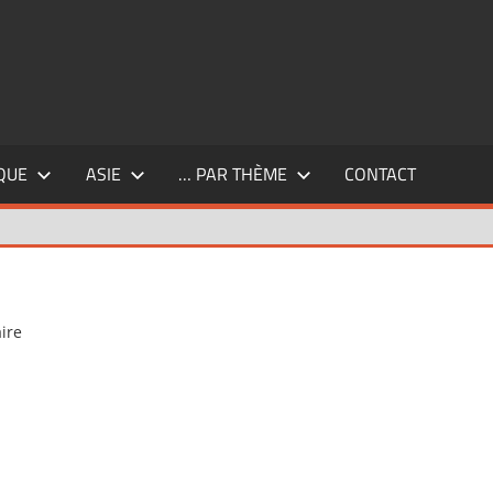
QUE
ASIE
… PAR THÈME
CONTACT
ire