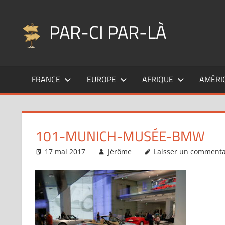
Aller
au
PAR-CI PAR-LÀ
contenu
Blog
voyage
FRANCE
EUROPE
AFRIQUE
AMÉRI
au
fil
de
mes
101-MUNICH-MUSÉE-BMW
pérégrinations
…
17 mai 2017
Jérôme
Laisser un commenta