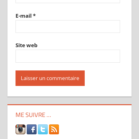
E-mail
*
Site web
ME SUIVRE …