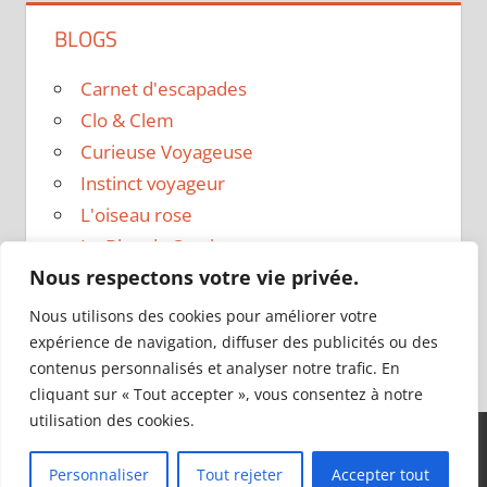
BLOGS
Carnet d'escapades
Clo & Clem
Curieuse Voyageuse
Instinct voyageur
L'oiseau rose
Le Blog de Sarah
Nous respectons votre vie privée.
Le sac a dos
Madame Oreille
Nous utilisons des cookies pour améliorer votre
Voyages et Vagabondages
expérience de navigation, diffuser des publicités ou des
contenus personnalisés et analyser notre trafic. En
cliquant sur « Tout accepter », vous consentez à notre
utilisation des cookies.
Thème WordPress : Tortuga par ThemeZee.
Personnaliser
Tout rejeter
Accepter tout