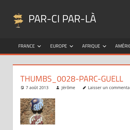
Aller
au
PAR-CI PAR-LÀ
contenu
Blog
voyage
FRANCE
EUROPE
AFRIQUE
AMÉRI
au
fil
de
mes
THUMBS_0028-PARC-GUELL
pérégrinations
…
7 août 2013
Jérôme
Laisser un commenta