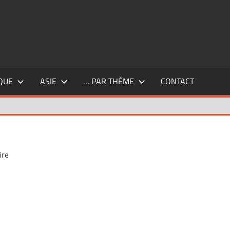
QUE
ASIE
… PAR THÈME
CONTACT
ire