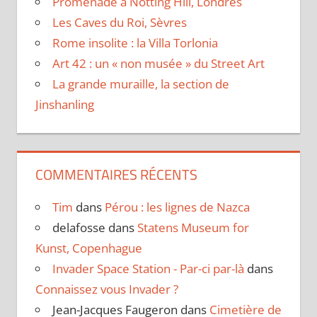
Promenade à Notting Hill, Londres
Les Caves du Roi, Sèvres
Rome insolite : la Villa Torlonia
Art 42 : un « non musée » du Street Art
La grande muraille, la section de
Jinshanling
COMMENTAIRES RÉCENTS
Tim
dans
Pérou : les lignes de Nazca
delafosse
dans
Statens Museum for
Kunst, Copenhague
Invader Space Station - Par-ci par-là
dans
Connaissez vous Invader ?
Jean-Jacques Faugeron
dans
Cimetière de