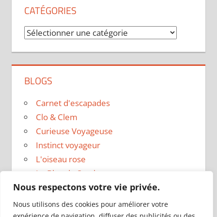
CATÉGORIES
Catégories
BLOGS
Carnet d'escapades
Clo & Clem
Curieuse Voyageuse
Instinct voyageur
L'oiseau rose
Le Blog de Sarah
Nous respectons votre vie privée.
Le sac a dos
Madame Oreille
Nous utilisons des cookies pour améliorer votre
Voyages et Vagabondages
expérience de navigation, diffuser des publicités ou des