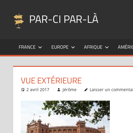
Aller
au
PAR-CI PAR-LÀ
contenu
Blog
voyage
FRANCE
EUROPE
AFRIQUE
AMÉRI
au
fil
de
mes
VUE EXTÉRIEURE
pérégrinations
…
2 avril 2017
Jérôme
Laisser un commenta