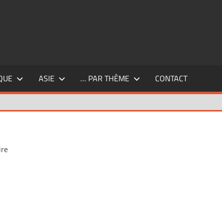
QUE
ASIE
… PAR THÈME
CONTACT
ire