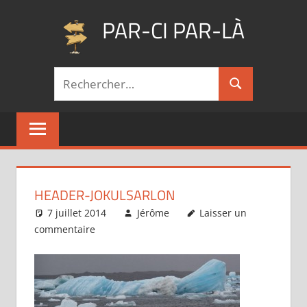
Aller
PAR-CI PAR-LÀ
au
contenu
Blog
Recherche
voyage
Rechercher
pour :
au
fil
de
mes
pérégrinations
…
HEADER-JOKULSARLON
7 juillet 2014
Jérôme
Laisser un
commentaire