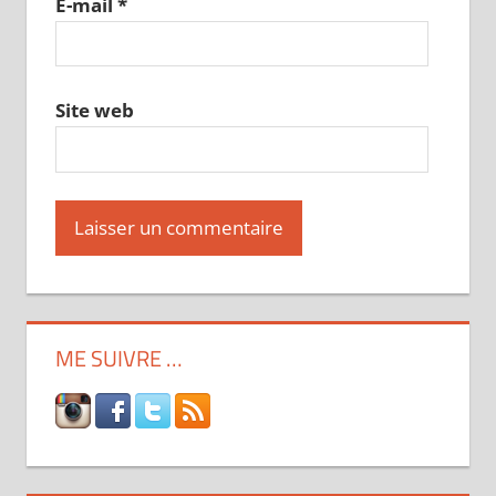
E-mail
*
Site web
ME SUIVRE …