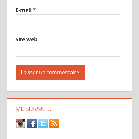
E-mail
*
Site web
ME SUIVRE …