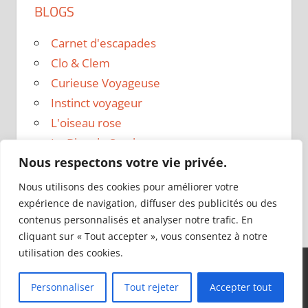
BLOGS
Carnet d'escapades
Clo & Clem
Curieuse Voyageuse
Instinct voyageur
L'oiseau rose
Le Blog de Sarah
Nous respectons votre vie privée.
Le sac a dos
Madame Oreille
Nous utilisons des cookies pour améliorer votre
Voyages et Vagabondages
expérience de navigation, diffuser des publicités ou des
contenus personnalisés et analyser notre trafic. En
cliquant sur « Tout accepter », vous consentez à notre
utilisation des cookies.
Thème WordPress : Tortuga par ThemeZee.
Personnaliser
Tout rejeter
Accepter tout