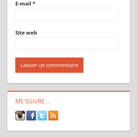
E-mail
*
Site web
ME SUIVRE …