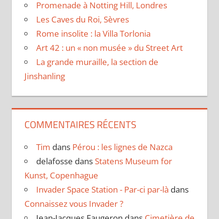
Promenade à Notting Hill, Londres
Les Caves du Roi, Sèvres
Rome insolite : la Villa Torlonia
Art 42 : un « non musée » du Street Art
La grande muraille, la section de
Jinshanling
COMMENTAIRES RÉCENTS
Tim
dans
Pérou : les lignes de Nazca
delafosse
dans
Statens Museum for
Kunst, Copenhague
Invader Space Station - Par-ci par-là
dans
Connaissez vous Invader ?
Jean-Jacques Faugeron
dans
Cimetière de