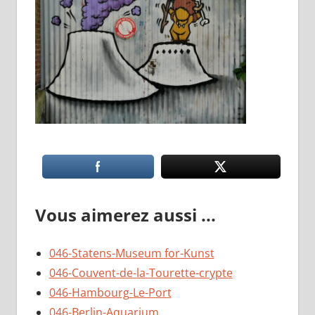
Vous aimerez aussi ...
046-Statens-Museum for-Kunst
046-Couvent-de-la-Tourette-crypte
046-Hambourg-Le-Port
046-Berlin-Aquarium