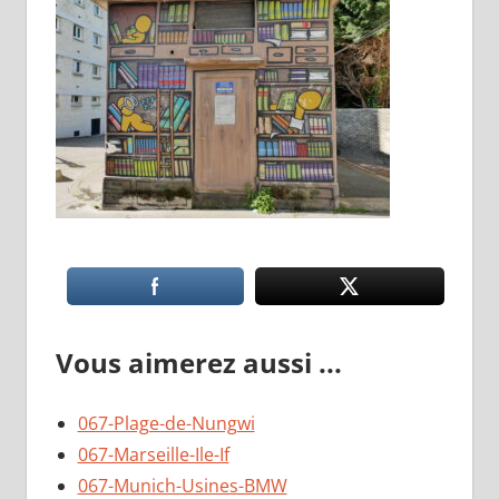
Vous aimerez aussi ...
067-Plage-de-Nungwi
067-Marseille-Ile-If
067-Munich-Usines-BMW