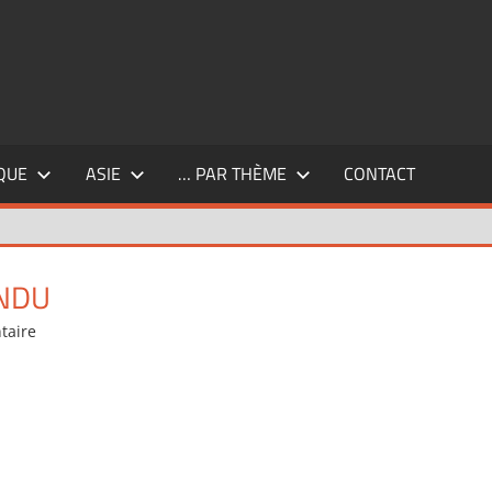
QUE
ASIE
… PAR THÈME
CONTACT
ENDU
taire