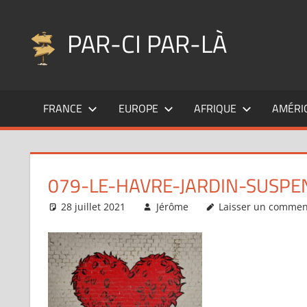
Aller
au
PAR-CI PAR-LÀ
contenu
Blog
voyage
FRANCE
EUROPE
AFRIQUE
AMÉRI
au
fil
de
mes
079-LE-HAVRE-JARDIN-SUSP
pérégrinations
…
28 juillet 2021
Jérôme
Laisser un commen