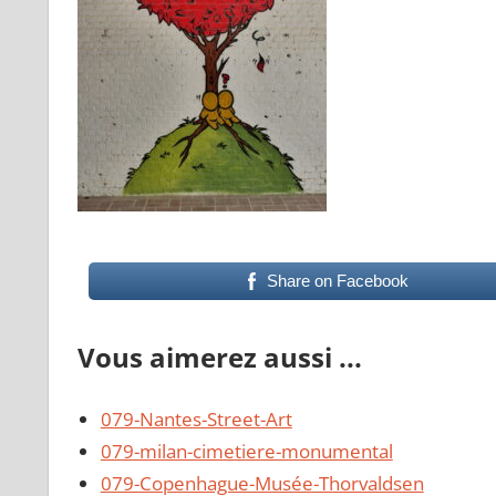
Share on Facebook
Vous aimerez aussi ...
079-Nantes-Street-Art
079-milan-cimetiere-monumental
079-Copenhague-Musée-Thorvaldsen