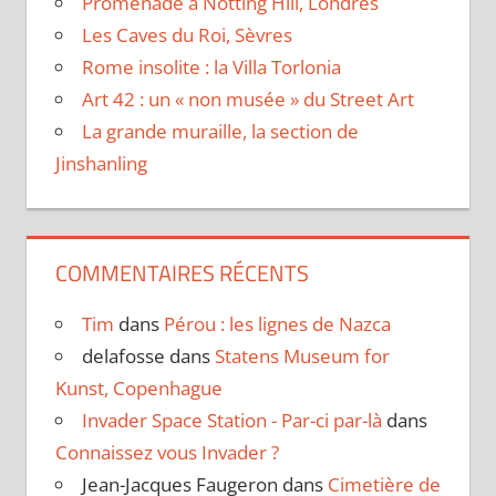
Promenade à Notting Hill, Londres
Les Caves du Roi, Sèvres
Rome insolite : la Villa Torlonia
Art 42 : un « non musée » du Street Art
La grande muraille, la section de
Jinshanling
COMMENTAIRES RÉCENTS
Tim
dans
Pérou : les lignes de Nazca
delafosse
dans
Statens Museum for
Kunst, Copenhague
Invader Space Station - Par-ci par-là
dans
Connaissez vous Invader ?
Jean-Jacques Faugeron
dans
Cimetière de