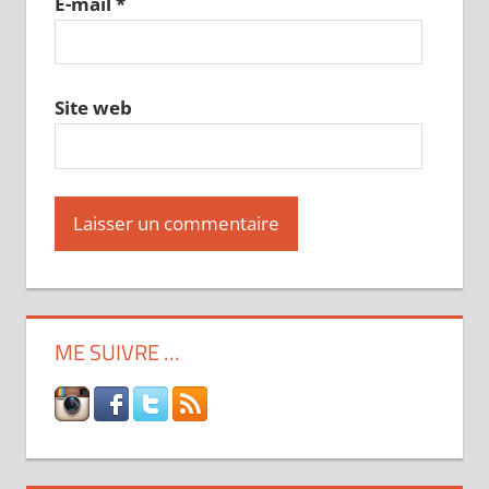
E-mail
*
Site web
ME SUIVRE …