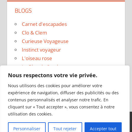
BLOGS
Carnet d'escapades
Clo & Clem
Curieuse Voyageuse
Instinct voyageur
L'oiseau rose
Le Blog de Sarah
Nous respectons votre vie privée.
Le sac a dos
Madame Oreille
Nous utilisons des cookies pour améliorer votre
Voyages et Vagabondages
expérience de navigation, diffuser des publicités ou des
contenus personnalisés et analyser notre trafic. En
cliquant sur « Tout accepter », vous consentez à notre
utilisation des cookies.
Thème WordPress : Tortuga par ThemeZee.
Personnaliser
Tout rejeter
Accepter tout