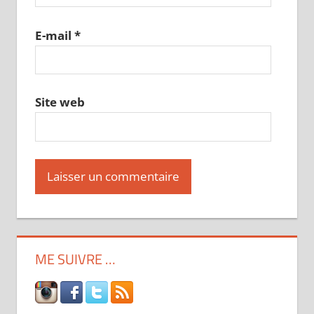
E-mail
*
Site web
ME SUIVRE …