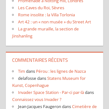
Promenade à Notting Hill, Londres
Les Caves du Roi, Sèvres
Rome insolite : la Villa Torlonia
Art 42 : un « non musée » du Street Art
La grande muraille, la section de
Jinshanling
COMMENTAIRES RÉCENTS
Tim
dans
Pérou : les lignes de Nazca
delafosse
dans
Statens Museum for
Kunst, Copenhague
Invader Space Station - Par-ci par-là
dans
Connaissez vous Invader ?
Jean-Jacques Faugeron
dans
Cimetière de