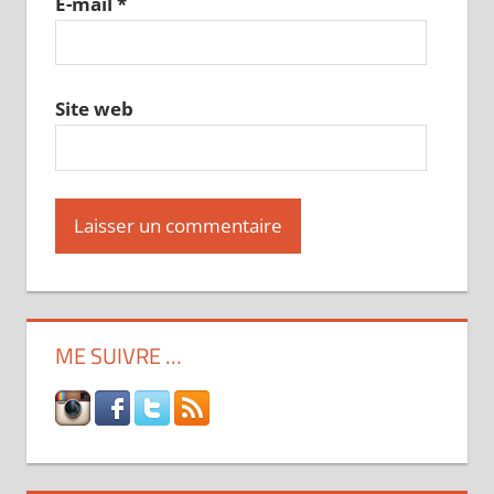
E-mail
*
Site web
ME SUIVRE …