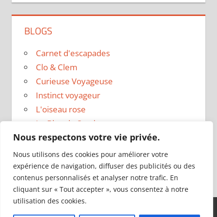
BLOGS
Carnet d'escapades
Clo & Clem
Curieuse Voyageuse
Instinct voyageur
L'oiseau rose
Le Blog de Sarah
Nous respectons votre vie privée.
Le sac a dos
Madame Oreille
Nous utilisons des cookies pour améliorer votre
Voyages et Vagabondages
expérience de navigation, diffuser des publicités ou des
contenus personnalisés et analyser notre trafic. En
cliquant sur « Tout accepter », vous consentez à notre
utilisation des cookies.